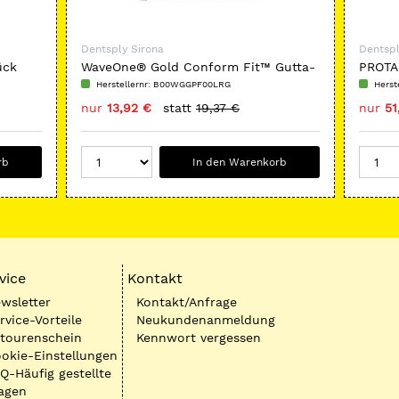
Dentsply Sirona
Dentspl
ück
WaveOne® Gold Conform Fit™ Gutta-
PROTA
Percha - Nachfüllpackung
Nachf
Herstellernr: B00WGGPF00LRG
Herst
nur
13,92 €
statt
19,37 €
nur
51
rb
In den Warenkorb
vice
Kontakt
wsletter
Kontakt/Anfrage
rvice-Vorteile
Neukundenanmeldung
tourenschein
Kennwort vergessen
okie-Einstellungen
Q-Häufig gestellte
agen