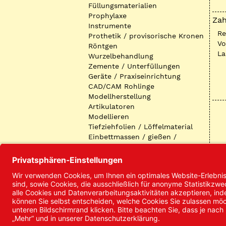
Füllungsmaterialien
Prophylaxe
Zah
Instrumente
R
Prothetik / provisorische Kronen
Vo
Röntgen
La
Wurzelbehandlung
Zemente / Unterfüllungen
Geräte / Praxiseinrichtung
CAD/CAM Rohlinge
Modellherstellung
Artikulatoren
Modellieren
Tiefziehfolien / Löffelmaterial
Einbettmassen / gießen /
ausbetten / löten
Oberflächenbearbeitung
Keramik
Verblendmaterialien
Instrumente
Kieferorthopädie /
Klammerdrähte
Verschiedenes (Labor)