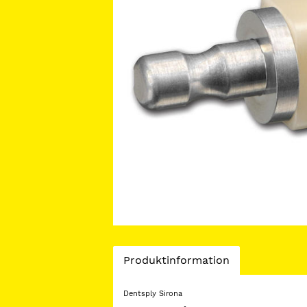
Current
Produktinformation
Tab:
Dentsply Sirona