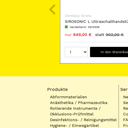
Dentsply Sirona
SIROSONIC L Ultraschallhandst
Herstellernr: 5913509
nur
649,00 €
statt
902,00 €
In den Warenko
Produkte
Ser
Abformmaterialien
Ne
Anästhetika / Pharmazeutika
Se
Rotierende Instrumente /
Re
Okklusions-Prüfmittel
Co
Desinfektions- / Reinigungsmittel
FA
Hygiene- / Einwegartikel
Fr