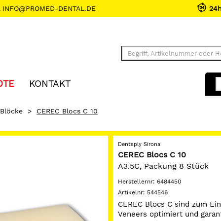
INFO@PROMED-DENTAL.DE
24
OTE
KONTAKT
Blöcke
>
CEREC Blocs C 10
Dentsply Sirona
CEREC Blocs C 10
A3.5C, Packung 8 Stück
Herstellernr:
6484450
Artikelnr:
544546
CEREC Blocs C sind zum Eins
Veneers optimiert und garant