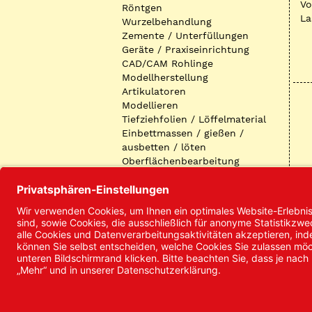
Vo
Röntgen
La
Wurzelbehandlung
Zemente / Unterfüllungen
Geräte / Praxiseinrichtung
CAD/CAM Rohlinge
Modellherstellung
Artikulatoren
Modellieren
Tiefziehfolien / Löffelmaterial
Einbettmassen / gießen /
ausbetten / löten
Oberflächenbearbeitung
Keramik
Verblendmaterialien
Instrumente
Kieferorthopädie /
Klammerdrähte
Verschiedenes (Labor)