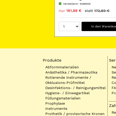
Herstellernr: 5098000
nur
161,99 €
statt
172,89 €
In den Warenko
Produkte
Ser
Abformmaterialien
Ne
Anästhetika / Pharmazeutika
Se
Rotierende Instrumente /
Re
Okklusions-Prüfmittel
Co
Desinfektions- / Reinigungsmittel
FA
Hygiene- / Einwegartikel
Fr
Füllungsmaterialien
Prophylaxe
Zah
Instrumente
R
Prothetik / provisorische Kronen