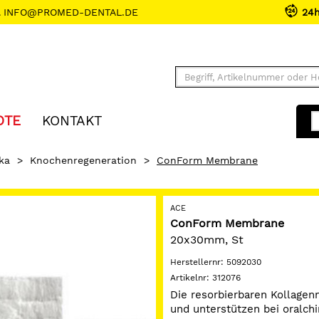
INFO@PROMED-DENTAL.DE
24
OTE
KONTAKT
ka
>
Knochenregeneration
>
ConForm Membrane
ACE
ConForm Membrane
20x30mm, St
Herstellernr:
5092030
Artikelnr:
312076
Die resorbierbaren Kollage
und unterstützen bei oralchi