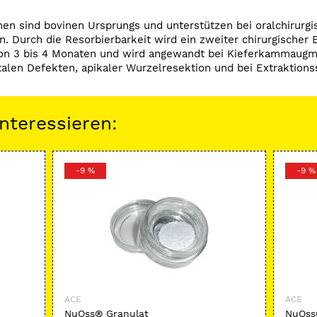
n sind bovinen Ursprungs und unterstützen bei oralchirurgis
en. Durch die Resorbierbarkeit wird ein zweiter chirurgischer 
von 3 bis 4 Monaten und wird angewandt bei Kieferkammaugm
talen Defekten, apikaler Wurzelresektion und bei Extraktions
nteressieren:
-9 %
-9 %
ACE
ACE
NuOss® Granulat
NuOss