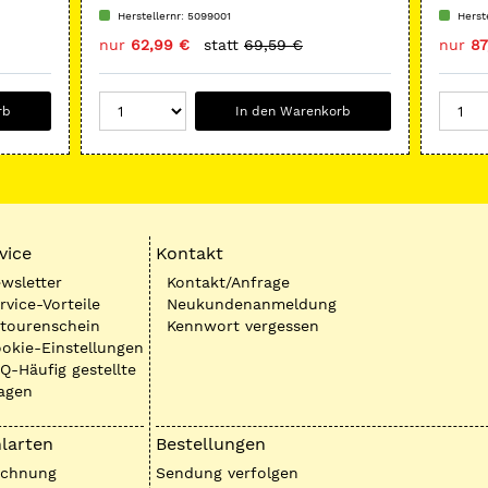
Herstellernr: 5099001
Herst
nur
62,99 €
statt
69,59 €
nur
87
rb
In den Warenkorb
vice
Kontakt
wsletter
Kontakt/Anfrage
rvice-Vorteile
Neukundenanmeldung
tourenschein
Kennwort vergessen
okie-Einstellungen
Q-Häufig gestellte
agen
larten
Bestellungen
echnung
Sendung verfolgen