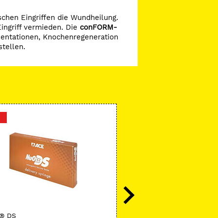
chen Eingriffen die Wundheilung.
Eingriff vermieden. Die
conFORM-
entationen, Knochenregeneration
stellen.
-5 %
ACE
® DS
ConForm Membrane