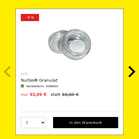
-9 %
-
ACE
AC
NuOss® Granulat
Co
Herstellernr: 5099001
H
nur
62,99 €
statt
69,59 €
nu
In den Warenkorb