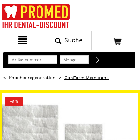
Suche
<
Knochenregeneration
>
ConForm Membrane
-9 %