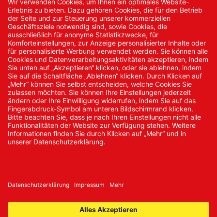
Kontakt
Kontakt/Anfrage
Neukundenanmeldung
Kennwort vergessen
Bestellungen
Sendung verfolgen
© 2024 Promed Vertriebsgesellschaft mbH | Alle Rechte
vorbehalten
* Alle Preise zzgl. gesetzlicher Mehrwertsteuer