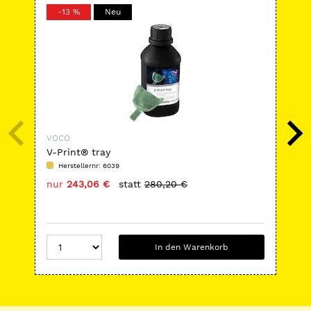
-13 %
Neu
-
VOCO
VO
V-Print® tray
Fu
Herstellernr: 6039
H
nur
243,06 €
statt
280,20 €
nu
In den Warenkorb