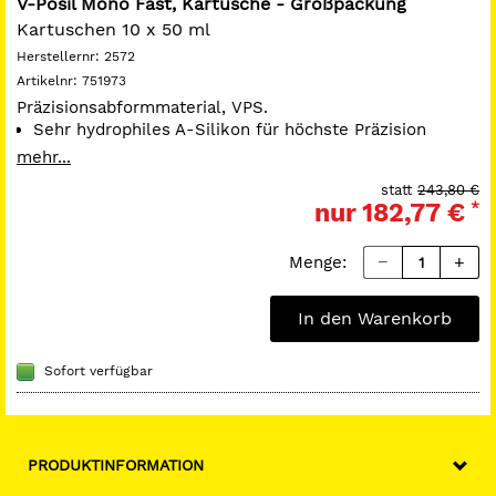
V-Posil Mono Fast, Kartusche - Großpackung
Kartuschen 10 x 50 ml
Herstellernr:
2572
Artikelnr:
751973
Präzisionsabformmaterial, VPS.
Sehr hydrophiles A-Silikon für höchste Präzision
Lange Verarbeitungszeit bei gleichzeitig kurzer
mehr...
Mundverweildauer
statt
243,80 €
Hohe Reißzähigkeit und hohes Rückstellvermögen
nur
182,77 €
*
bieten Sicherheit bei bzw. nach der Entnahme
Gute Hydrophilie selbst im abgebundenen Zustand
macht das Ausgießen und damit die prothetische
Menge:
Versorgung perfekt
In den Warenkorb
Sofort verfügbar
PRODUKTINFORMATION