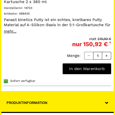
Kartusche 2 x 380 ml
Herstellernr:
14703
Artikelnr:
488425
Panasil binetics Putty ist ein echtes, knetbares Putty
Material auf A-Silikon-Basis in der 5:1-Großkartusche für
die Präzisionsabformung. Der extrahohe Staudruck sorgt
mehr...
für optimales Verpressen des Korrekturmaterials. Panasil
statt
219,90 €
binetics Putty sichert durch seine reduzierte Endhärte
nur
150,92 €
*
eine noch leichtere Mundentnahme.
Menge:
In den Warenkorb
Sofort verfügbar
PRODUKTINFORMATION