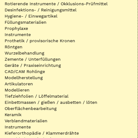
Rotierende Instrumente / Okklusions-Prüfmittel
Desinfektions- / Reinigungsmittel
Hygiene- / Einwegartikel
Füllungsmaterialien
Prophylaxe
Instrumente
Prothetik / provisorische Kronen
Röntgen
Wurzelbehandlung
Zemente / Unterfüllungen
Geräte / Praxiseinrichtung
CAD/CAM Rohlinge
Modellherstellung
Artikulatoren
Modellieren
Tiefziehfolien / Löffelmaterial
Einbettmassen / gießen / ausbetten / löten
Oberflächenbearbeitung
Keramik
Verblendmaterialien
Instrumente
Kieferorthopädie / Klammerdrähte