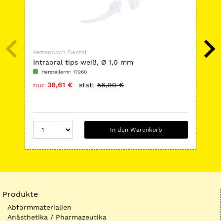
Kettenbach Dental
Ket
Intraoral tips weiß, Ø 1,0 mm
Pa
Herstellernr: 17260
H
nur
38,61 €
statt
56,90 €
nu
In den Warenkorb
Produkte
Abformmaterialien
Anästhetika / Pharmazeutika