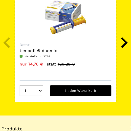
Detax
Det
tempofit® duomix
Fle
Herstellernr: 2762
H
nur
74,78 €
statt
126,20 €
nu
In den Warenkorb
Produkte