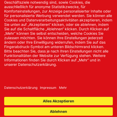
Kontakt/Anfrage
Neukundenanmeldung
Kennwort vergessen
Bestellungen
Sendung verfolgen
© 2024 Promed Vertriebsgesellschaft mbH | Alle Rechte
vorbehalten
* Alle Preise zzgl. gesetzlicher Mehrwertsteuer
Impressum
AGB
Datenschutz
Nachhaltigkeit