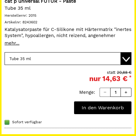
cat p universal FUTUR - Paste
Tube 35 ml
Herstellernr:
2015
Artikelnr:
8243602
Katalysatorpaste für C-Silikone mit Härtermatrix "inertes
System", hypoallergen, nicht reizend, angenehmer
Geruch und Geschmack. Blau eingefärbt, zur exakten
mehr...
Dosierung und Kontrolle des Mischvorgangs.
statt
20,88 €
nur
14,63 €
*
Menge:
In den Warenkorb
Sofort verfügbar