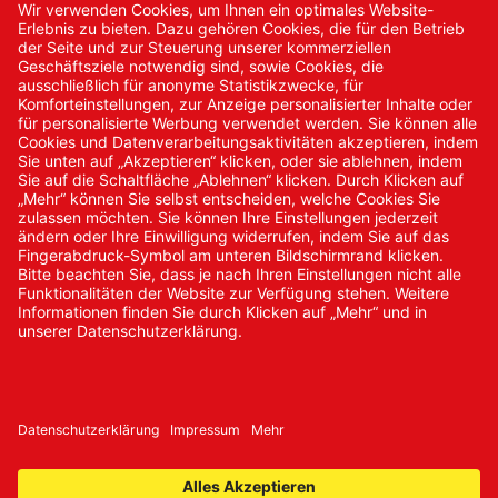
Kontakt
Kontakt/Anfrage
Neukundenanmeldung
Kennwort vergessen
Bestellungen
Sendung verfolgen
© 2024 Promed Vertriebsgesellschaft mbH | Alle Rechte
vorbehalten
* Alle Preise zzgl. gesetzlicher Mehrwertsteuer