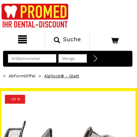
Suche
<
Abformlöffel
>
Algilock® - Glatt
-35 %