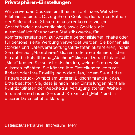
Kontakt
Kontakt/Anfrage
Neukundenanmeldung
Kennwort vergessen
Bestellungen
Sendung verfolgen
© 2024 Promed Vertriebsgesellschaft mbH | Alle Rechte
vorbehalten