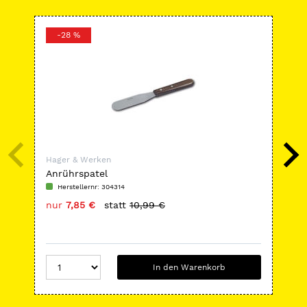
-28 %
Hager & Werken
Hag
Anrührspatel
Car
Herstellernr: 304314
H
nur
7,85 €
statt
10,99 €
nu
In den Warenkorb