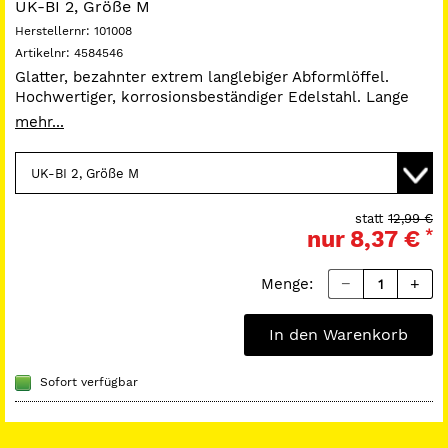
UK-BI 2, Größe M
Herstellernr:
101008
Artikelnr:
4584546
Glatter, bezahnter extrem langlebiger Abformlöffel.
Hochwertiger, korrosionsbeständiger Edelstahl. Lange
Lebensdauer, höchste Formstabilität und langfristig
mehr...
gutes Aussehen. Lasergeschweißte Griffe und Stege für
einen stabilen Verbund. Autoklavierbar ohne
Qualitätseinbußen.
Auf Anfrage sind Algilock-Löffel auch in der
statt
12,99 €
nur
8,37 €
*
wassergekühlten Version und in Kindergrößen lieferbar.
Menge:
In den Warenkorb
Sofort verfügbar