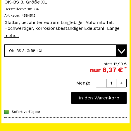
OK-BS 3, Größe XL
Herstellernr:
101004
Artikelnr:
4584512
Glatter, bezahnter extrem langlebiger Abformlöffel.
Hochwertiger, korrosionsbeständiger Edelstahl. Lange
Lebensdauer, höchste Formstabilität und langfristig
mehr...
gutes Aussehen. Lasergeschweißte Griffe und Stege für
einen stabilen Verbund. Autoklavierbar ohne
Qualitätseinbußen.
Auf Anfrage sind Algilock-Löffel auch in der
statt
12,99 €
nur
8,37 €
*
wassergekühlten Version und in Kindergrößen lieferbar.
Menge:
In den Warenkorb
Sofort verfügbar