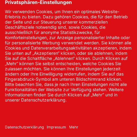
Kontakt
Kontakt/Anfrage
Neukundenanmeldung
Kennwort vergessen
Bestellungen
Sendung verfolgen
© 2024 Promed Vertriebsgesellschaft mbH | Alle Rechte
vorbehalten