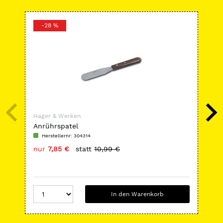
-28 %
Hager & Werken
Hag
Anrührspatel
Mir
Herstellernr: 304314
H
nur
7,85 €
statt
10,99 €
nu
In den Warenkorb