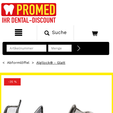
Suche
<
Abformlöffel
>
Algilock® - Glatt
-35 %