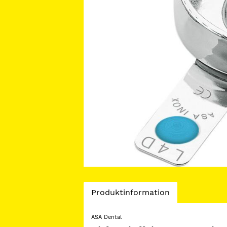
Current
Produktinformation
Tab:
ASA Dental