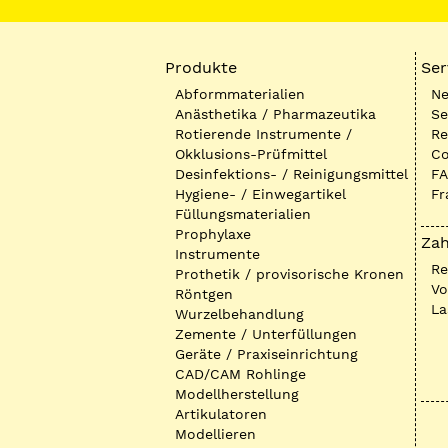
Produkte
Ser
Abformmaterialien
Ne
Anästhetika / Pharmazeutika
Se
Rotierende Instrumente /
Re
Okklusions-Prüfmittel
Co
Desinfektions- / Reinigungsmittel
FA
Hygiene- / Einwegartikel
Fr
Füllungsmaterialien
Prophylaxe
Zah
Instrumente
R
Prothetik / provisorische Kronen
Vo
Röntgen
La
Wurzelbehandlung
Zemente / Unterfüllungen
Geräte / Praxiseinrichtung
CAD/CAM Rohlinge
Modellherstellung
Artikulatoren
Modellieren