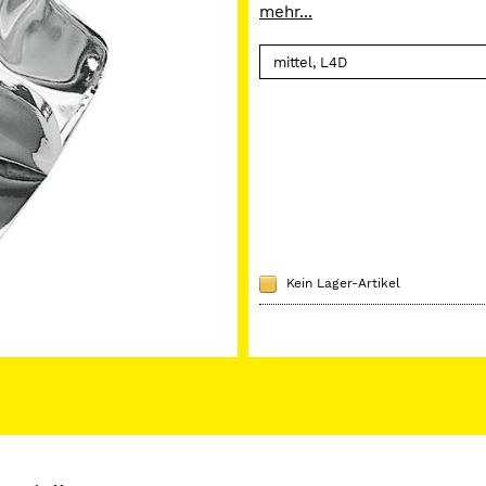
mehr...
Größentabelle
U1/L1
weiß
U2/L2
gelb
U3/L3
rot
U4/L4
hellbla
U5/L5
grün
Kein Lager-Artikel
U6/L6
dunkel