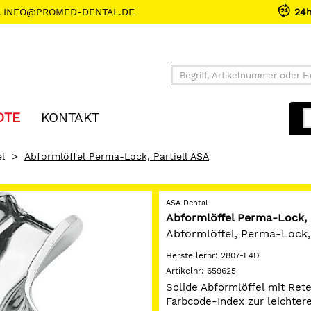
INFO@PROMED-DENTAL.DE
24
OTE
KONTAKT
l
>
Abformlöffel Perma-Lock, Partiell ASA
ASA Dental
Abformlöffel Perma-Lock, 
Abformlöffel, Perma-Lock, S
Herstellernr:
2807-L4D
Artikelnr:
659625
Solide Abformlöffel mit Rete
Farbcode-Index zur leichter