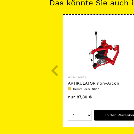
Das könnte Sie auch i
ASA Dental
ARTIKULATOR non-Arcon
Mittelwertartikulator
Herstellernr: 5050
nur
87,30 €
In den Warenko