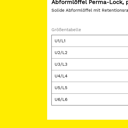
Abformlöffel Perma-Lock, p
Solide Abformlöffel mit Retentionsr
Größentabelle
U1/L1
U2/L2
U3/L3
U4/L4
U5/L5
U6/L6