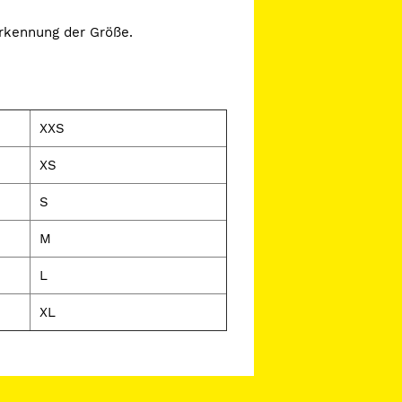
Erkennung der Größe.
XXS
XS
S
M
L
XL