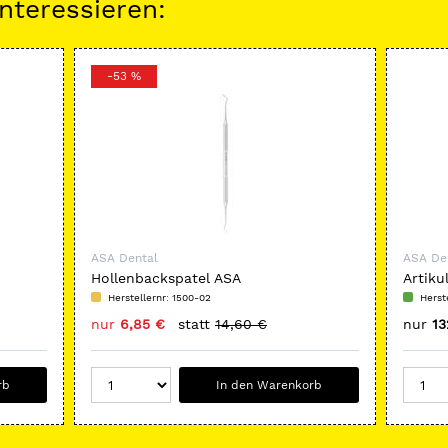
nteressieren:
-53 %
ASA Dental
ASA De
Hollenbackspatel ASA
Artiku
Herstellernr: 1500-02
Herst
nur
6,85 €
statt
14,60 €
nur
13
rb
In den Warenkorb