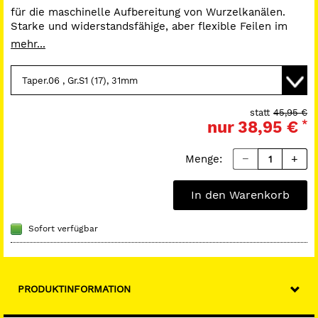
für die maschinelle Aufbereitung von Wurzelkanälen.
Starke und widerstandsfähige, aber flexible Feilen im
Platin-Standard. Verbesserte Version der Edge Taper
mehr...
Feilen.
*100% Zufriedenheits-Garantie. Bei Nichtgefallen der
Produkte können Sie diese innerhalb von 4 Wochen ab
statt
45,95 €
nur
38,95 €
*
Kaufdatum zurückgeben und Sie erhalten Ihr Geld
zurück.
Menge:
In den Warenkorb
Sofort verfügbar
PRODUKTINFORMATION