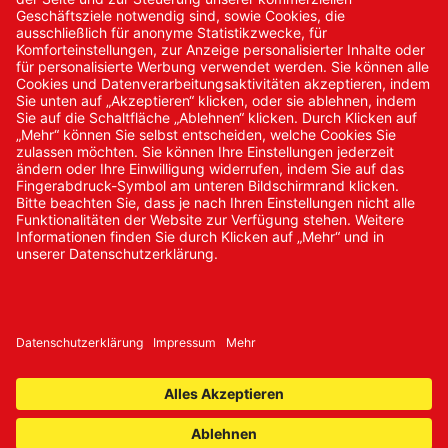
Kontakt/Anfrage
Neukundenanmeldung
Kennwort vergessen
Bestellungen
Sendung verfolgen
© 2024 Promed Vertriebsgesellschaft mbH | Alle Rechte
vorbehalten
* Alle Preise zzgl. gesetzlicher Mehrwertsteuer