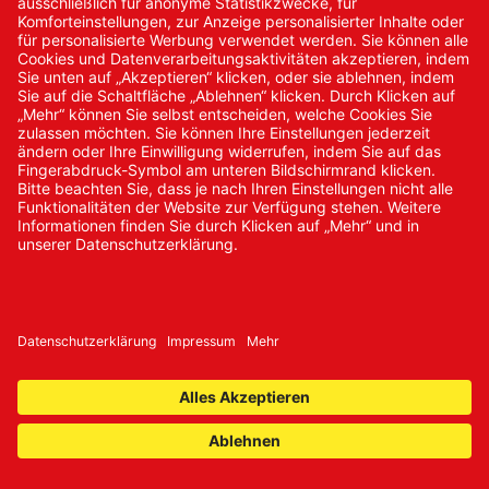
Neukundenanmeldung
Kennwort vergessen
Bestellungen
Sendung verfolgen
© 2024 Promed Vertriebsgesellschaft mbH | Alle Rechte
vorbehalten
* Alle Preise zzgl. gesetzlicher Mehrwertsteuer
Impressum
AGB
Datenschutz
Nachhaltigkeit