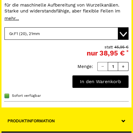
für die maschinelle Aufbereitung von Wurzelkanälen.
Starke und widerstandsfähige, aber flexible Feilen im
Platin-Standard. Verbesserte Version der Edge Taper
mehr...
Feilen.
*100% Zufriedenheits-Garantie. Bei Nichtgefallen der
Produkte können Sie diese innerhalb von 4 Wochen ab
statt
45,95 €
nur
38,95 €
*
Kaufdatum zurückgeben und Sie erhalten Ihr Geld
zurück.
Menge:
In den Warenkorb
Sofort verfügbar
PRODUKTINFORMATION