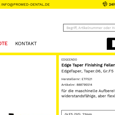
INFO@PROMED-DENTAL.DE
24
OTE
KONTAKT
EDGEENDO
Edge Taper Finishing Feile
EdgeTaper, Taper.06, Gr.F5
Herstellernr:
ETF521
Artikelnr:
888795514
für die maschinelle Aufbere
widerstandsfähige, aber flexi