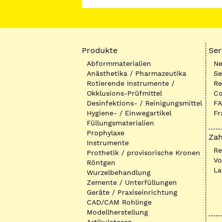
Produkte
Ser
Abformmaterialien
Ne
Anästhetika / Pharmazeutika
Se
Rotierende Instrumente /
Re
Okklusions-Prüfmittel
Co
Desinfektions- / Reinigungsmittel
FA
Hygiene- / Einwegartikel
Fr
Füllungsmaterialien
Prophylaxe
Zah
Instrumente
R
Prothetik / provisorische Kronen
Vo
Röntgen
La
Wurzelbehandlung
Zemente / Unterfüllungen
Geräte / Praxiseinrichtung
CAD/CAM Rohlinge
Modellherstellung